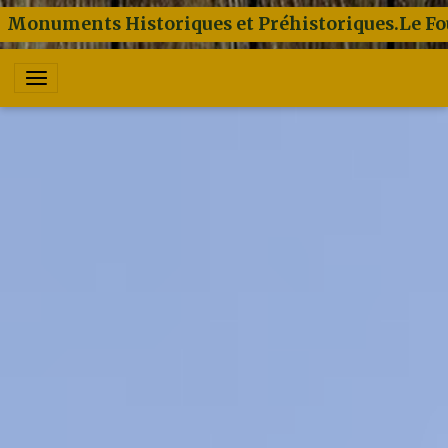
Monuments Historiques et Préhistoriques.Le Fo